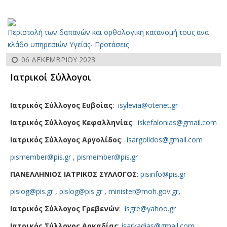
Περιστολή των δαπανών και ορθολογικη κατανομή τους ανά
κλάδο υπηρεσιών Υγείας- Προτάσεις
06 ΔΕΚΕΜΒΡΊΟΥ 2023
Ιατρικοί Σύλλογοι
Ιατρικός Σύλλογος Ευβοίας
:
isylevia@otenet.gr
Ιατρικός Σύλλογος Κεφαλληνίας
:
iskefalonias@gmail.com
Ιατρικός Σύλλογος Αργολίδος
:
isargolidos@gmail.com
pismember@pis.gr
,
pismember@pis.gr
ΠΑΝΕΛΛΗΝΙΟΣ ΙΑΤΡΙΚΟΣ ΣΥΛΛΟΓΟΣ
:
pisinfo@pis.gr
pislog@pis.gr
,
pislog@pis.gr
,
minister@moh.gov.gr
,
Ιατρικός Σύλλογος Γρεβενών
:
isgre@yahoo.gr
Ιατρικός Σύλλογος Αρκαδίας
:
isarkadias@gmail.com