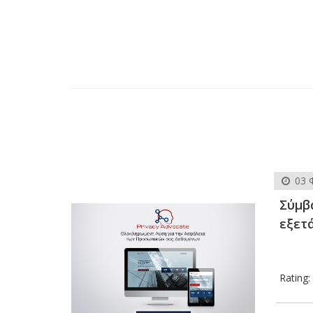
03 
Σύμβα
εξετ
Rating: