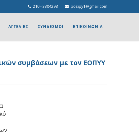
210 - 3304298
posipy1@gmail.com
ΑΓΓΕΛΙΕΣ
ΣΥΝΔΕΣΜΟΙ
ΕΠΙΚΟΙΝΩΝΙΑ
γικών συμβάσεων με τον ΕΟΠΥΥ
να
κό
ρων