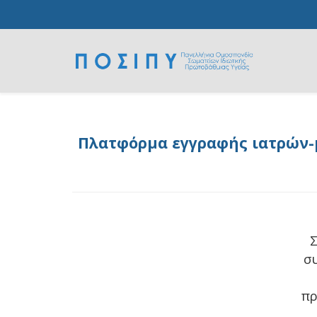
Πλατφόρμα εγγραφής ιατρών-μ
Σ
σ
πρ